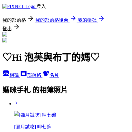
登入
我的部落格
我的部落格後台
我的帳號
登出
♡Hi 泡芙與布丁的媽♡
相簿
部落格
名片
媽咪手札 的相簿照片
[彌月試吃] 呷七碗